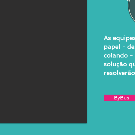
As equipes
papel - d
colando - 
solução q
resolverã
ByBus