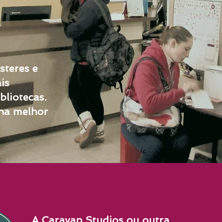
steres e
is
bliotecas.
na melhor
A Caravan Studios ou outra