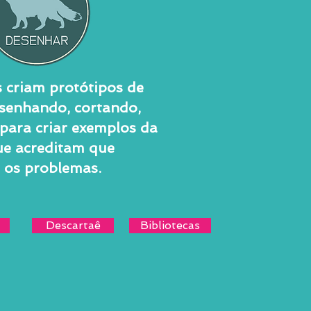
 criam protótipos de
esenhando, cortando,
para criar exemplos da
ue acreditam que
o os problemas.
Descartaê
Bibliotecas