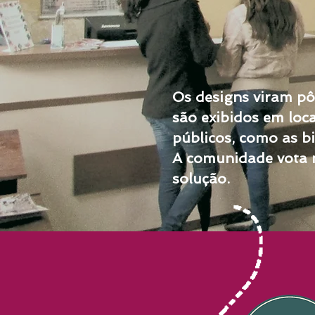
Os designs viram pô
são exibidos em loca
públicos, como as bi
A comunidade vota 
solução.