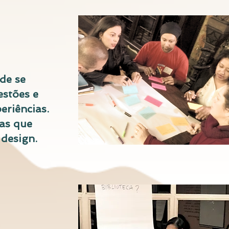
de se
estões e
eriências.
as que
design.