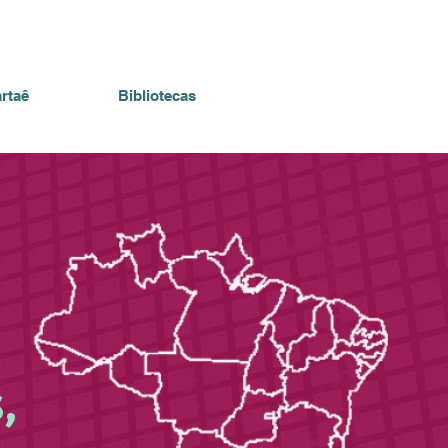
rtaê
Bibliotecas
,