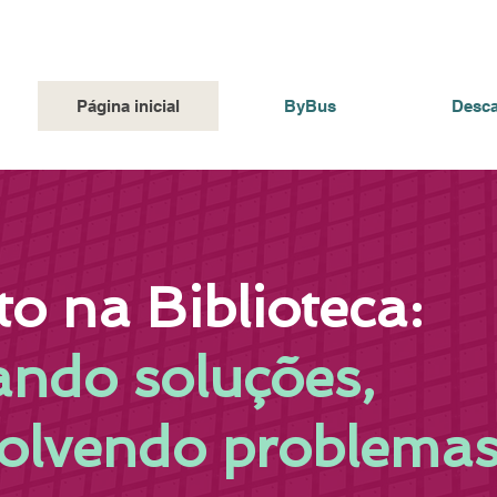
Página inicial
ByBus
Desca
to na Biblioteca:
ando soluções,
solvendo problemas